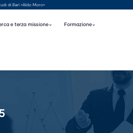
tudi di Bari «Aldo Moro»
erca e terza missione
Formazione
5