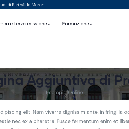
tudi di Bari «Aldo Moro»
erca e terza missione
Formazione
ina Aggiuntiva di P
Esempio Online
piscing elit. Nam viverra dignissim ante, in fringilla 
estie nec ex a pharetra. Fusce fermentum enim et libero