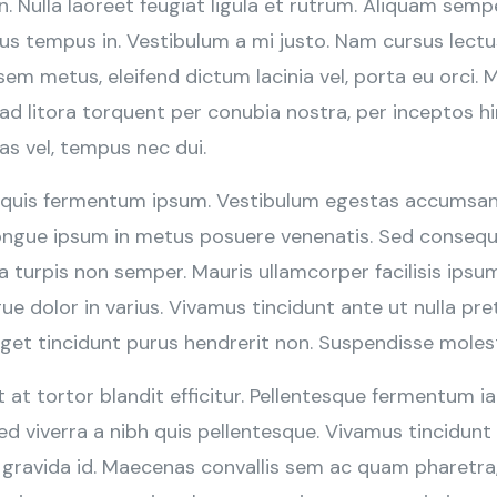
 Nulla laoreet feugiat ligula et rutrum. Aliquam semp
s tempus in. Vestibulum a mi justo. Nam cursus lectus
sem metus, eleifend dictum lacinia vel, porta eu orci
d litora torquent per conubia nostra, per inceptos hi
as vel, tempus nec dui.
 quis fermentum ipsum. Vestibulum egestas accumsan n
 congue ipsum in metus posuere venenatis. Sed consequa
a turpis non semper. Mauris ullamcorper facilisis ipsu
e dolor in varius. Vivamus tincidunt ante ut nulla pret
eget tincidunt purus hendrerit non. Suspendisse molest
 at tortor blandit efficitur. Pellentesque fermentum iac
Sed viverra a nibh quis pellentesque. Vivamus tincidunt 
o gravida id. Maecenas convallis sem ac quam pharetra