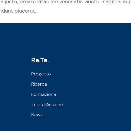
 justo, ornare vitae leo venenatis, auctor sagittis a
idunt placerat.
Re.Te.
Progetto
Ricerca
Formazione
Terza Missione
News