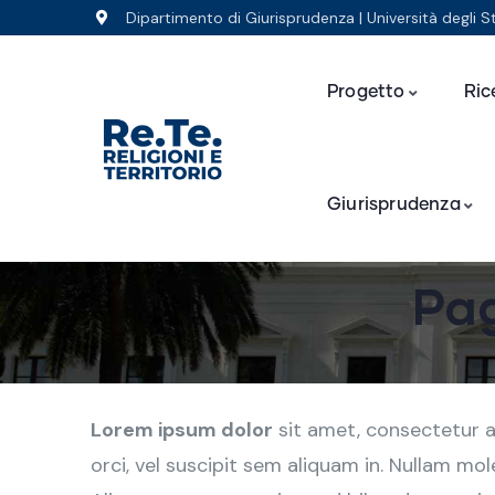
Dipartimento di Giurisprudenza | Università degli S
Progetto
Ric
Giurisprudenza
Pag
Lorem ipsum dolor
sit amet, consectetur adi
orci, vel suscipit sem aliquam in. Nullam mol