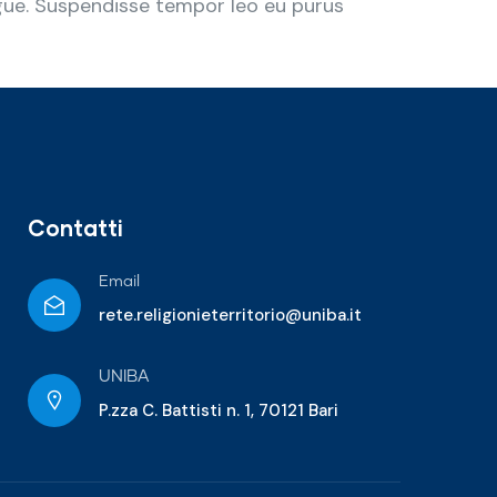
ugue. Suspendisse tempor leo eu purus
Contatti
Email
rete.religionieterritorio@uniba.it
UNIBA
P.zza C. Battisti n. 1, 70121 Bari