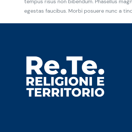
tempus risus non bibendum. Phasellus magna
egestas faucibus. Morbi posuere nunc a tinc