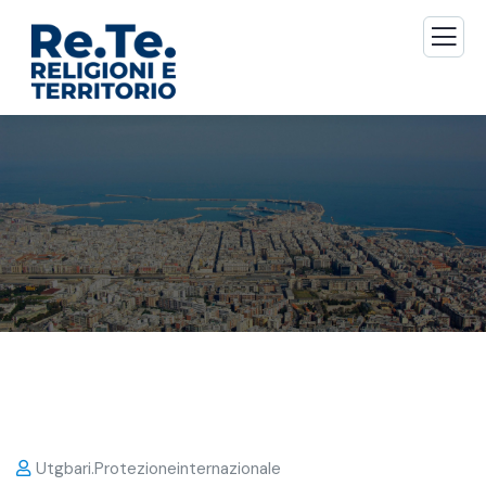
Utgbari.protezioneinternazionale