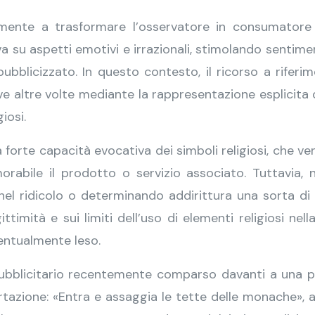
lmente a trasformare l’osservatore in consumator
 su aspetti emotivi e irrazionali, stimolando sentimenti
blicizzato. In questo contesto, il ricorso a riferimen
ieve altre volte mediante la rappresentazione esplicita 
iosi.
la forte capacità evocativa dei simboli religiosi, che v
rabile il prodotto o servizio associato. Tuttavia,
el ridicolo o determinando addirittura una sorta di 
gittimità e sui limiti dell’uso di elementi religiosi ne
ventualmente leso.
 pubblicitario recentemente comparso davanti a una pa
ortazione: «Entra e assaggia le tette delle monache», 