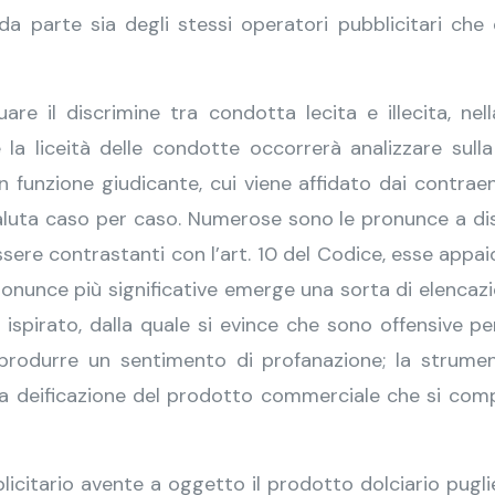
da parte sia degli stessi operatori pubblicitari che 
are il discrimine tra condotta lecita e illecita, nell
e la liceità delle condotte occorrerà analizzare sull
n funzione giudicante, cui viene affidato dai contraen
aluta caso per caso. Numerose sono le pronunce a disp
ssere contrastanti con l’art. 10 del Codice, esse appa
ronunce più significative emerge una sorta di elencaz
e ispirato, dalla quale si evince che sono offensive pe
 produrre un sentimento di profanazione; la strument
deificazione del prodotto commerciale che si compara
icitario avente a oggetto il prodotto dolciario puglie