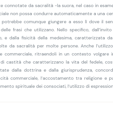
 connotate da sacralità -la suora, nel caso in esame-
iale non possa condurre automaticamente a una cens
 si potrebbe comunque giungere a esso lì dove il se
elle frasi che utilizzano. Nello specifico, dall’invi
, e dalla fisicità della medesima, caratterizzata 
olte da sacralità per molte persone. Anche l’utili
ione commerciale, ritraendoli in un contesto volgar
di castità che caratterizzano la vita del fedele, co
tate dalla dottrina e dalla giurisprudenza, concordi 
icità commerciale, l’accostamento tra religione e pub
mento spirituale dei consociati, l’utilizzo di espressio