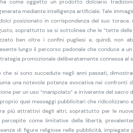
ha come oggetto un prodotto dolciario tradiziona
ata mediante intelligenza artificiale. Tale immagine r
 dolci posizionato in corrispondenza del suo torace,
 gusto, soprattutto se si sottolinea che le “tette de
zzato ben oltre i confini pugliesi e, quindi, non ab
presente lungo il percorso pedonale che conduce a un 
 strategia promozionale deliberatamente connessa al s
e che si sono succedute negli anni passati, dimostra
suma una notevole potenza evocativa nei confronti dei
azione per un uso “manipolato” e irriverente del sacro
oprio quei messaggi pubblicitari che ridicolizzano ele
ura più attrattivi degli altri, soprattutto per le nu
on percepite come limitative della libertà, prevalent
esenza di figure religiose nelle pubblicità, impiegat