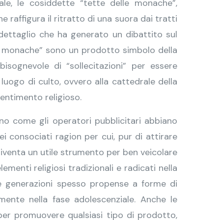
le, le cosiddette “tette delle monache”,
affigura il ritratto di una suora dai tratti
 dettaglio che ha generato un dibattito sul
lle monache” sono un prodotto simbolo della
bisognevole di “sollecitazioni” per essere
luogo di culto, ovvero alla cattedrale della
entimento religioso.
no come gli operatori pubblicitari abbiano
 consociati ragion per cui, pur di attirare
 diventa un utile strumento per ben veicolare
menti religiosi tradizionali e radicati nella
ove generazioni spesso propense a forme di
emente nella fase adolescenziale. Anche le
e per promuovere qualsiasi tipo di prodotto,