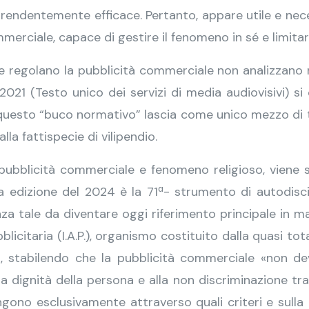
endentemente efficace. Pertanto, appare utile e neces
rciale, capace di gestire il fenomeno in sé e limitar
he regolano la pubblicità commerciale non analizzano ne
el 2021 (Testo unico dei servizi di media audiovisivi) 
; questo “buco normativo” lascia come unico mezzo di tu
lla fattispecie di vilipendio.
tra pubblicità commerciale e fenomeno religioso, vien
 edizione del 2024 è la 71ª- strumento di autodisci
za tale da diventare oggi riferimento principale in m
licitaria (I.A.P.), organismo costituito dalla quasi total
o, stabilendo che la pubblicità commerciale «non deve
lla dignità della persona e alla non discriminazione tra
ongono esclusivamente attraverso quali criteri e sull